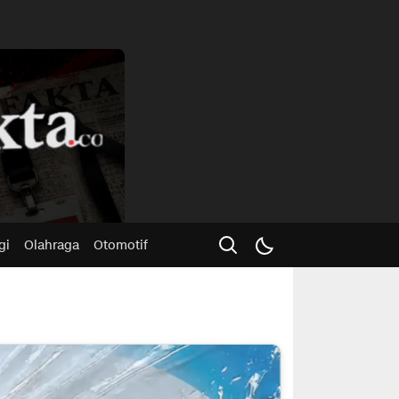
Advertisme
gi
Olahraga
Otomotif