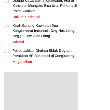
03
Diduga Catut Nama Kejaksaan, Pria di
Kalideres Mengaku Bisa Urus Perkara di
Polres Jakbar
Hukum & Kriminal
04
Kisah Gunung Kawi dan Dua
Konglomerat Indonesia Ong Hok Liong
hingga Liem Sioe Liong
iMisteri
05
Polres Jakbar Diminta Sidak Dugaan
Perakitan HP Rekondisi di Cengkareng
Megapolitan