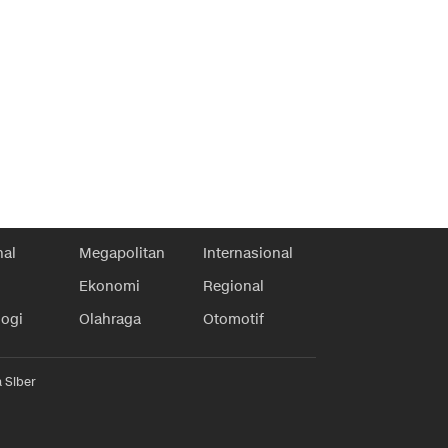
nal
Megapolitan
Internasional
Ekonomi
Regional
logi
Olahraga
Otomotif
 Siber