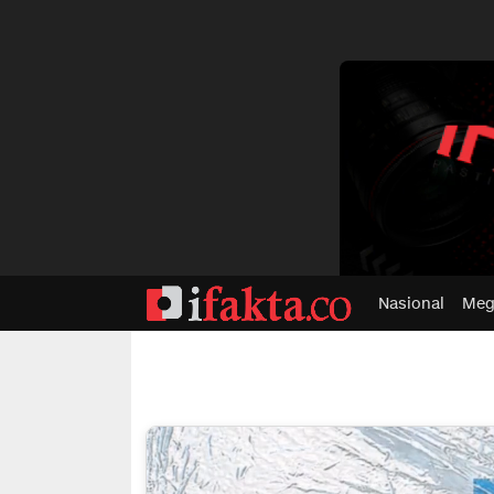
dvertisment
Nasional
Meg
ifakta.co
#pastibenar