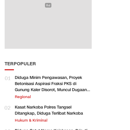
TERPOPULER
01
Diduga Minim Pengawasan, Proyek
Betonisasi Aspirasi Fraksi PKS di
Gunung Kaler Disorot, Muncul Dugaan
Pengurangan Volume
Regional
02
Kasat Narkoba Polres Tangsel
Ditangkap, Diduga Terlibat Narkoba
Hukum & Kriminal