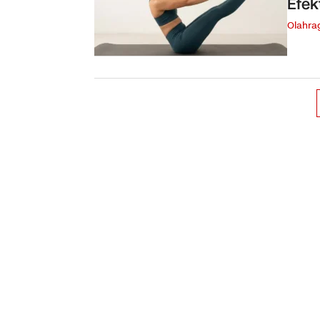
Efek
Olahra