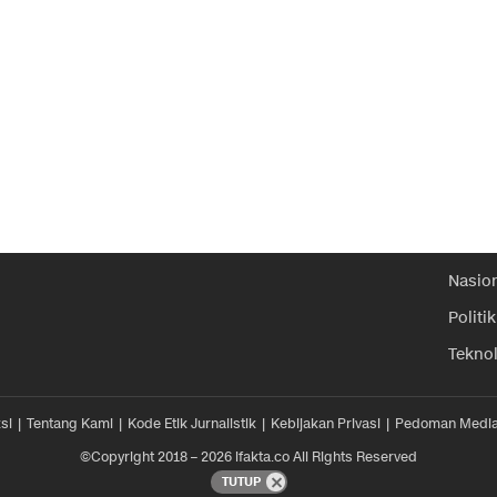
Nasio
Politik
Tekno
si
Tentang Kami
Kode Etik Jurnalistik
Kebijakan Privasi
Pedoman Media
©Copyright 2018 – 2026 ifakta.co All Rights Reserved
TUTUP