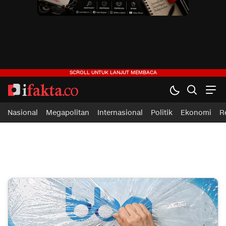
ifakta.co
#pastibenar
Nasional
Megapolitan
Internasional
Politik
Ekonomi
R