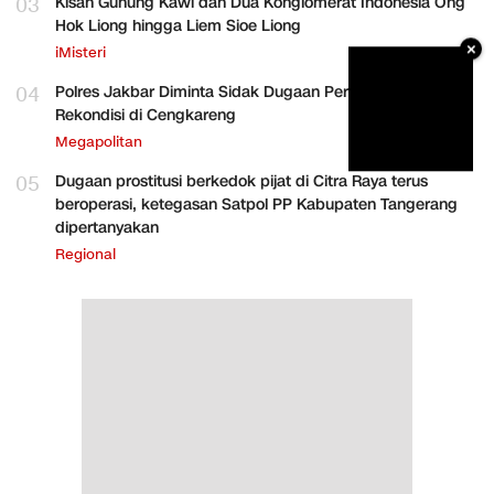
03
Kisah Gunung Kawi dan Dua Konglomerat Indonesia Ong
Hok Liong hingga Liem Sioe Liong
×
iMisteri
04
Polres Jakbar Diminta Sidak Dugaan Perakitan HP
Rekondisi di Cengkareng
Megapolitan
05
Dugaan prostitusi berkedok pijat di Citra Raya terus
beroperasi, ketegasan Satpol PP Kabupaten Tangerang
dipertanyakan
Regional