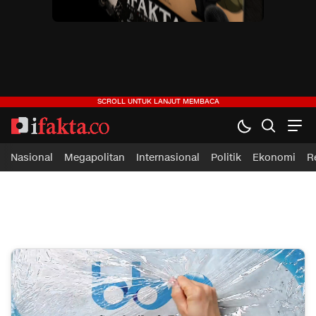
ifakta.co
#pastibenar
Nasional
Megapolitan
Internasional
Politik
Ekonomi
R