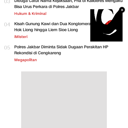
03
Diduga Catut Nama Kejaksaan, Pria di Kalideres Mengaku
Bisa Urus Perkara di Polres Jakbar
×
Hukum & Kriminal
04
Kisah Gunung Kawi dan Dua Konglomerat Indonesia Ong
Hok Liong hingga Liem Sioe Liong
iMisteri
05
Polres Jakbar Diminta Sidak Dugaan Perakitan HP
Rekondisi di Cengkareng
Megapolitan