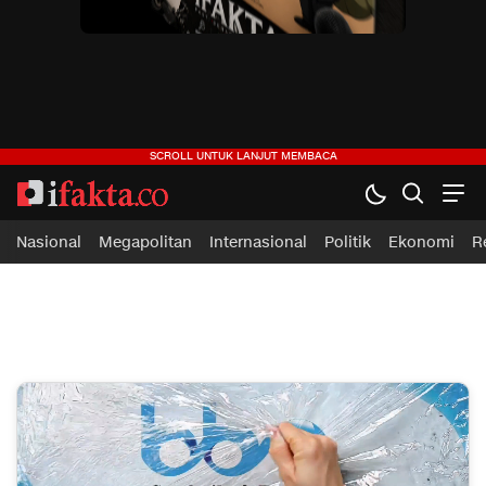
ifakta.co
#pastibenar
Nasional
Megapolitan
Internasional
Politik
Ekonomi
R