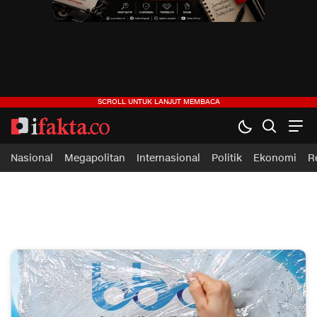
ifakta.co
#pastibenar
Nasional
Megapolitan
Internasional
Politik
Ekonomi
R