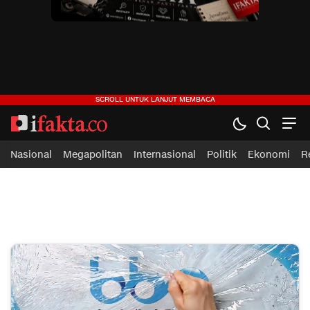
ifakta.co
#pastibenar
Nasional
Megapolitan
Internasional
Politik
Ekonomi
R