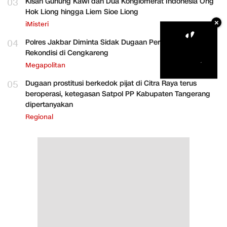
03
Kisah Gunung Kawi dan Dua Konglomerat Indonesia Ong
Hok Liong hingga Liem Sioe Liong
×
iMisteri
04
Polres Jakbar Diminta Sidak Dugaan Perakitan HP
Rekondisi di Cengkareng
Megapolitan
05
Dugaan prostitusi berkedok pijat di Citra Raya terus
beroperasi, ketegasan Satpol PP Kabupaten Tangerang
dipertanyakan
Regional