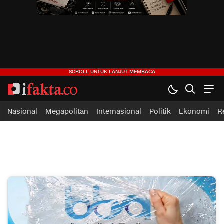
ifakta.co
#pastibenar
Nasional
Megapolitan
Internasional
Politik
Ekonomi
R