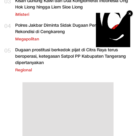
03
Kisah Gunung Kawi dan Dua Konglomerat Indonesia Ong
Hok Liong hingga Liem Sioe Liong
×
iMisteri
04
Polres Jakbar Diminta Sidak Dugaan Perakitan HP
Rekondisi di Cengkareng
Megapolitan
05
Dugaan prostitusi berkedok pijat di Citra Raya terus
beroperasi, ketegasan Satpol PP Kabupaten Tangerang
dipertanyakan
Regional