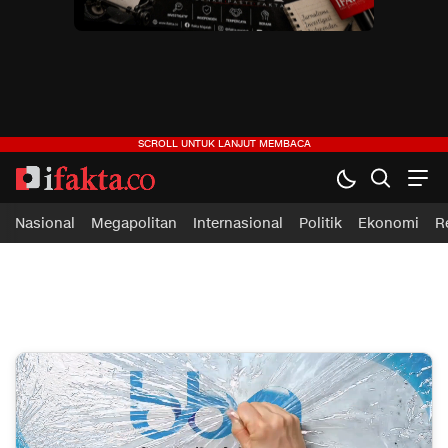
ifakta.co
#pastibenar
Nasional
Megapolitan
Internasional
Politik
Ekonomi
R