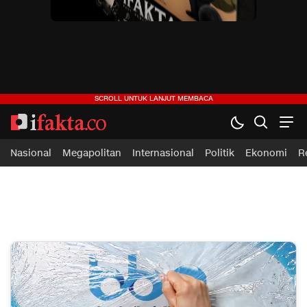
ifakta.co
#pastibenar
Nasional
Megapolitan
Internasional
Politik
Ekonomi
R