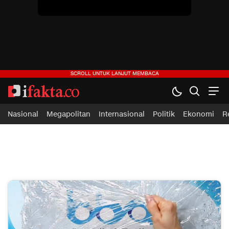
ifakta.co
#pastibenar
Nasional
Megapolitan
Internasional
Politik
Ekonomi
R