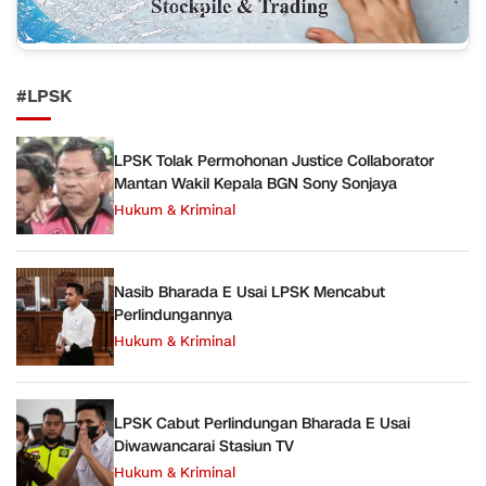
#LPSK
LPSK Tolak Permohonan Justice Collaborator
Mantan Wakil Kepala BGN Sony Sonjaya
Hukum & Kriminal
Nasib Bharada E Usai LPSK Mencabut
Perlindungannya
Hukum & Kriminal
LPSK Cabut Perlindungan Bharada E Usai
Diwawancarai Stasiun TV
Hukum & Kriminal