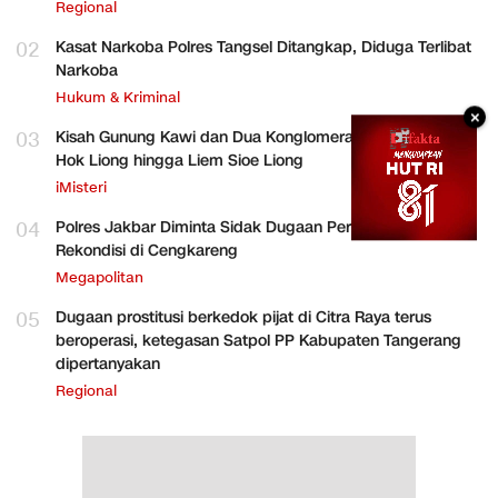
Regional
02
Kasat Narkoba Polres Tangsel Ditangkap, Diduga Terlibat
Narkoba
Hukum & Kriminal
×
03
Kisah Gunung Kawi dan Dua Konglomerat Indonesia Ong
Hok Liong hingga Liem Sioe Liong
iMisteri
04
Polres Jakbar Diminta Sidak Dugaan Perakitan HP
Rekondisi di Cengkareng
Megapolitan
05
Dugaan prostitusi berkedok pijat di Citra Raya terus
beroperasi, ketegasan Satpol PP Kabupaten Tangerang
dipertanyakan
Regional