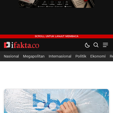
ifakta.co
#pastibenar
Nasional
Megapolitan
Internasional
Politik
Ekonomi
R