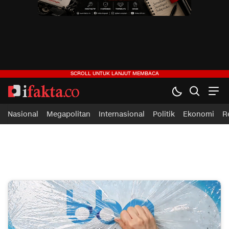
ifakta.co
#pastibenar
Nasional
Megapolitan
Internasional
Politik
Ekonomi
R