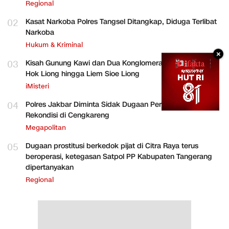
Regional
02
Kasat Narkoba Polres Tangsel Ditangkap, Diduga Terlibat
Narkoba
Hukum & Kriminal
×
03
Kisah Gunung Kawi dan Dua Konglomerat Indonesia Ong
Hok Liong hingga Liem Sioe Liong
iMisteri
04
Polres Jakbar Diminta Sidak Dugaan Perakitan HP
Rekondisi di Cengkareng
Megapolitan
05
Dugaan prostitusi berkedok pijat di Citra Raya terus
beroperasi, ketegasan Satpol PP Kabupaten Tangerang
dipertanyakan
Regional