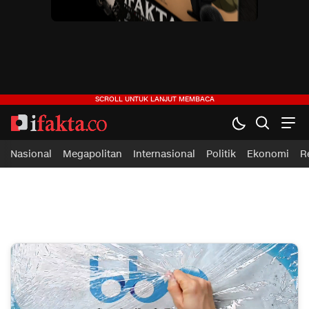
ifakta.co
#pastibenar
Nasional
Megapolitan
Internasional
Politik
Ekonomi
R