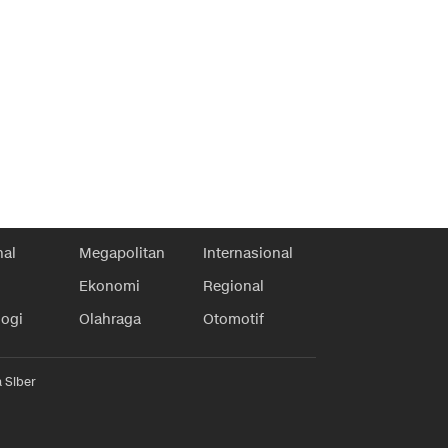
nal
Megapolitan
Internasional
Ekonomi
Regional
logi
Olahraga
Otomotif
 Siber