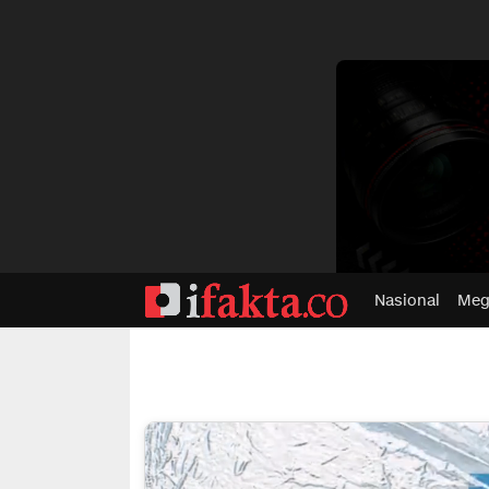
dvertisment
Nasional
Meg
ifakta.co
#pastibenar