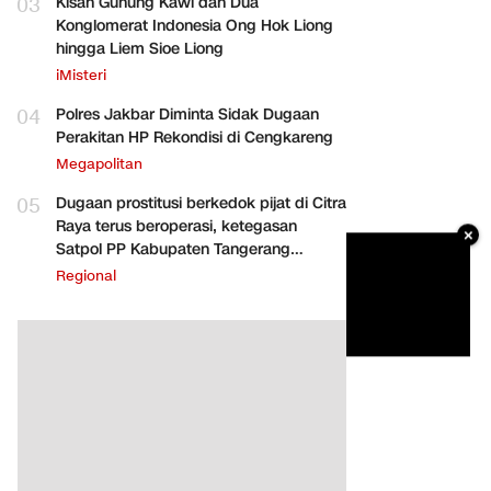
03
Kisah Gunung Kawi dan Dua
Konglomerat Indonesia Ong Hok Liong
hingga Liem Sioe Liong
iMisteri
04
Polres Jakbar Diminta Sidak Dugaan
Perakitan HP Rekondisi di Cengkareng
Megapolitan
05
Dugaan prostitusi berkedok pijat di Citra
Raya terus beroperasi, ketegasan
×
Satpol PP Kabupaten Tangerang
dipertanyakan
Regional