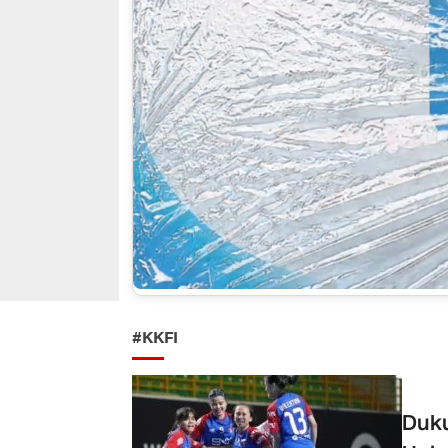
#KKFI
Duku