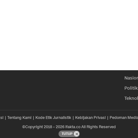
Nasio
Politik
Tekno
si
Tentang Kami
Kode Etik Jurnalistik
Kebijakan Privasi
Pedoman Media
©Copyright 2018 – 2026 ifakta.co All Rights Reserved
TUTUP