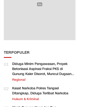
TERPOPULER
01
Diduga Minim Pengawasan, Proyek
Betonisasi Aspirasi Fraksi PKS di
Gunung Kaler Disorot, Muncul Dugaan
Pengurangan Volume
Regional
02
Kasat Narkoba Polres Tangsel
Ditangkap, Diduga Terlibat Narkoba
Hukum & Kriminal