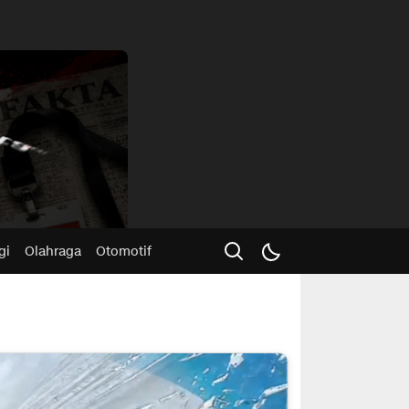
Advertisme
gi
Olahraga
Otomotif