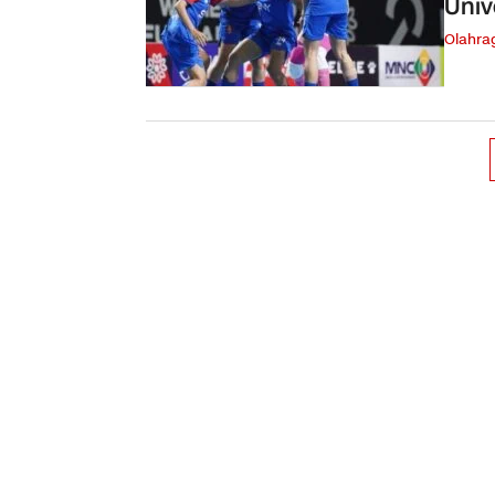
Univ
Olahra