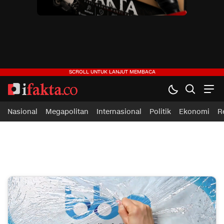
ifakta.co
#pastibenar
Nasional
Megapolitan
Internasional
Politik
Ekonomi
R