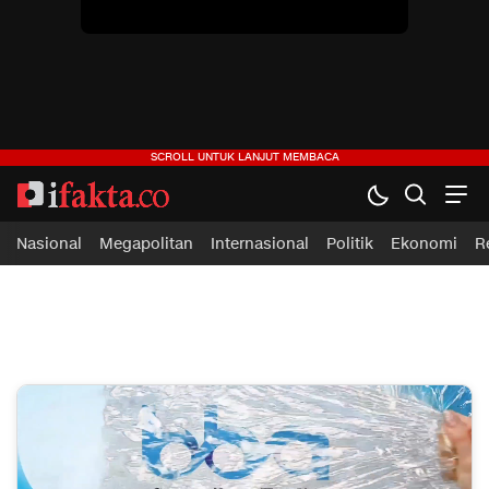
ifakta.co
#pastibenar
Nasional
Megapolitan
Internasional
Politik
Ekonomi
R