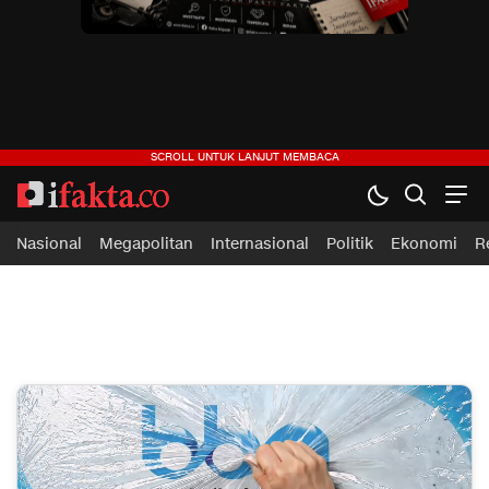
ifakta.co
#pastibenar
Nasional
Megapolitan
Internasional
Politik
Ekonomi
R