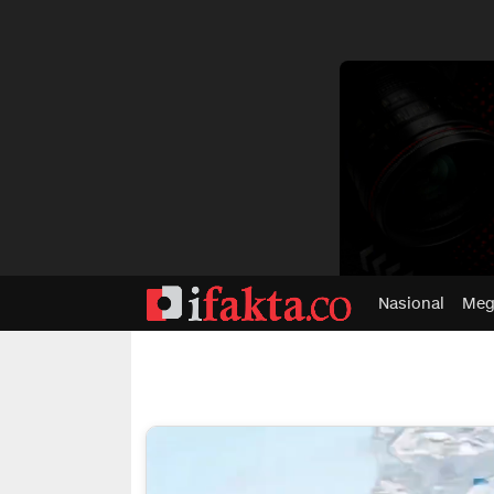
dvertisment
Nasional
Meg
ifakta.co
#pastibenar