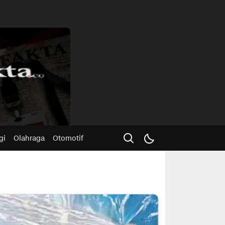
Advertisme
gi
Olahraga
Otomotif