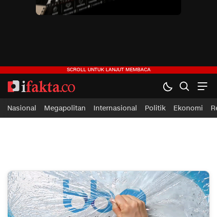
ifakta.co
#pastibenar
Nasional
Megapolitan
Internasional
Politik
Ekonomi
R