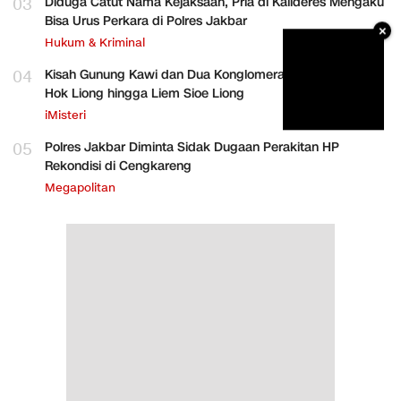
03
Diduga Catut Nama Kejaksaan, Pria di Kalideres Mengaku
Bisa Urus Perkara di Polres Jakbar
×
Hukum & Kriminal
04
Kisah Gunung Kawi dan Dua Konglomerat Indonesia Ong
Hok Liong hingga Liem Sioe Liong
iMisteri
05
Polres Jakbar Diminta Sidak Dugaan Perakitan HP
Rekondisi di Cengkareng
Megapolitan