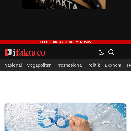
ifakta.co
#pastibenar
Nasional
Megapolitan
Internasional
Politik
Ekonomi
R