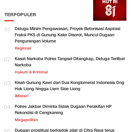
TERPOPULER
01
Diduga Minim Pengawasan, Proyek Betonisasi Aspirasi
Fraksi PKS di Gunung Kaler Disorot, Muncul Dugaan
Pengurangan Volume
Regional
02
Kasat Narkoba Polres Tangsel Ditangkap, Diduga Terlibat
Narkoba
Hukum & Kriminal
03
Kisah Gunung Kawi dan Dua Konglomerat Indonesia Ong
Hok Liong hingga Liem Sioe Liong
iMisteri
04
Polres Jakbar Diminta Sidak Dugaan Perakitan HP
Rekondisi di Cengkareng
Megapolitan
05
Dugaan prostitusi berkedok pijat di Citra Raya terus