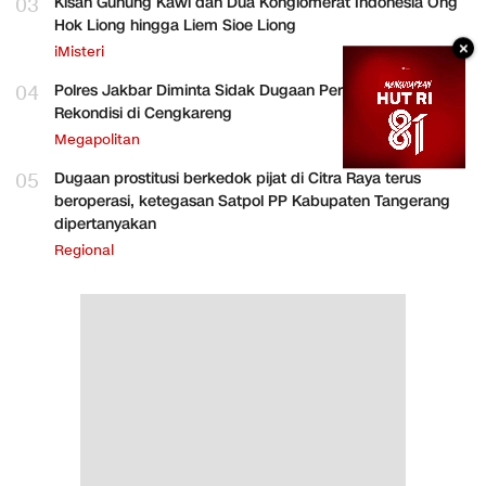
03
Kisah Gunung Kawi dan Dua Konglomerat Indonesia Ong
Hok Liong hingga Liem Sioe Liong
×
iMisteri
04
Polres Jakbar Diminta Sidak Dugaan Perakitan HP
Rekondisi di Cengkareng
Megapolitan
05
Dugaan prostitusi berkedok pijat di Citra Raya terus
beroperasi, ketegasan Satpol PP Kabupaten Tangerang
dipertanyakan
Regional