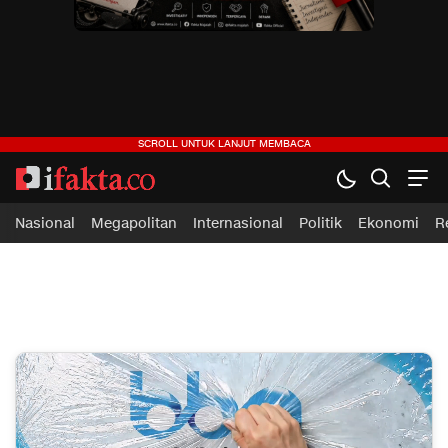
ifakta.co
#pastibenar
Nasional
Megapolitan
Internasional
Politik
Ekonomi
R