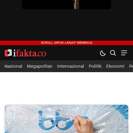
ifakta.co
#pastibenar
Nasional
Megapolitan
Internasional
Politik
Ekonomi
R