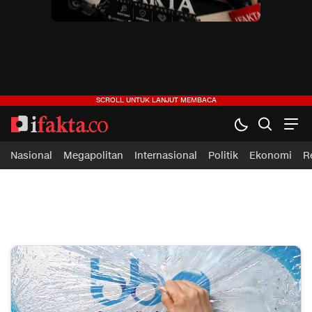
ifakta.co
#pastibenar
Nasional
Megapolitan
Internasional
Politik
Ekonomi
R