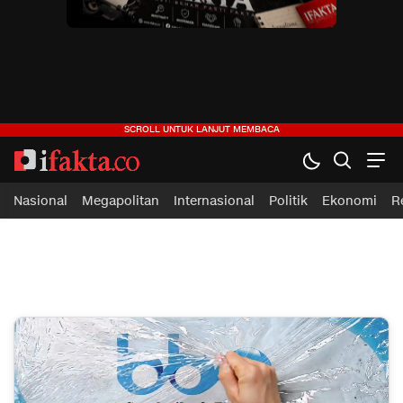
ifakta.co
#pastibenar
Nasional
Megapolitan
Internasional
Politik
Ekonomi
R