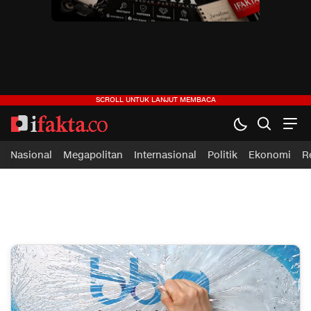
ifakta.co
#pastibenar
Nasional
Megapolitan
Internasional
Politik
Ekonomi
R