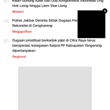
03
Kisah Gunung Kawi dan Dua Konglomerat Indonesia Ong
Hok Liong hingga Liem Sioe Liong
×
iMisteri
04
Polres Jakbar Diminta Sidak Dugaan Perakitan HP
Rekondisi di Cengkareng
Megapolitan
05
Dugaan prostitusi berkedok pijat di Citra Raya terus
beroperasi, ketegasan Satpol PP Kabupaten Tangerang
dipertanyakan
Regional