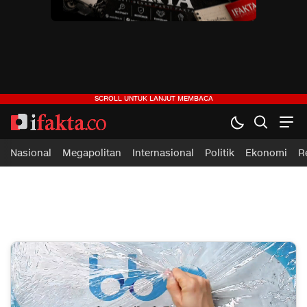
ifakta.co
#pastibenar
Nasional
Megapolitan
Internasional
Politik
Ekonomi
R