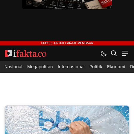
ifakta.co
#pastibenar
Nasional
Megapolitan
Internasional
Politik
Ekonomi
R