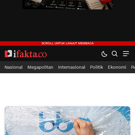
ifakta.co
#pastibenar
Nasional
Megapolitan
Internasional
Politik
Ekonomi
R