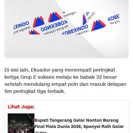
Di sisi lain, Ekuador yang menempati peringkat
ketiga Grup E sukses melaju ke babak 32 besar
setelah mendulang empat poin dan masuk delapan
tim peringkat tiga terbaik.
Lihat Juga:
Bupati Tangerang Gelar Nonton Bareng
Final Piala Dunia 2026, Spanyol Raih Gelar
Juara