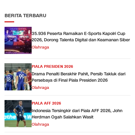
BERITA TERBARU
35.936 Peserta Ramaikan E-Sports Kapolri Cup
2026, Dorong Talenta Digital dan Keamanan Siber
Olahraga
PIALA PRESIDEN 2026
Drama Penalti Berakhir Pahit, Persib Takluk dari
Persebaya di Final Piala Presiden 2026
Olahraga
PIALA AFF 2026
Indonesia Tersingkir dari Piala AFF 2026, John
Herdman Ogah Salahkan Wasit
Olahraga