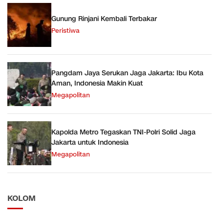
Gunung Rinjani Kembali Terbakar
Peristiwa
Pangdam Jaya Serukan Jaga Jakarta: Ibu Kota
Aman, Indonesia Makin Kuat
Megapolitan
Kapolda Metro Tegaskan TNI-Polri Solid Jaga
Jakarta untuk Indonesia
Megapolitan
KOLOM