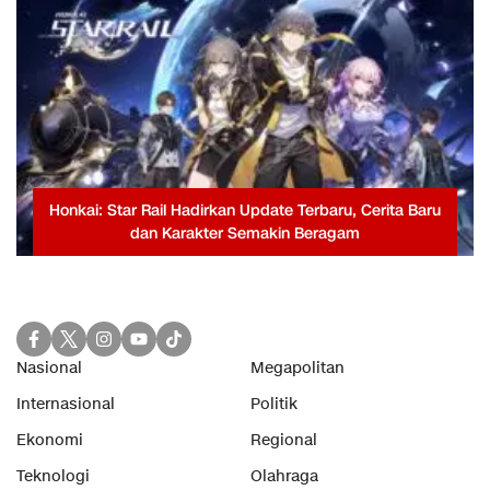
Honkai: Star Rail Hadirkan Update Terbaru, Cerita Baru
dan Karakter Semakin Beragam
Nasional
Megapolitan
Internasional
Politik
Ekonomi
Regional
Teknologi
Olahraga