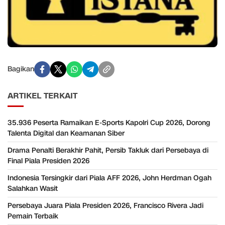
Bagikan
ARTIKEL TERKAIT
35.936 Peserta Ramaikan E-Sports Kapolri Cup 2026, Dorong
Talenta Digital dan Keamanan Siber
Drama Penalti Berakhir Pahit, Persib Takluk dari Persebaya di
Final Piala Presiden 2026
Indonesia Tersingkir dari Piala AFF 2026, John Herdman Ogah
Salahkan Wasit
Persebaya Juara Piala Presiden 2026, Francisco Rivera Jadi
Pemain Terbaik