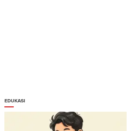
EDUKASI