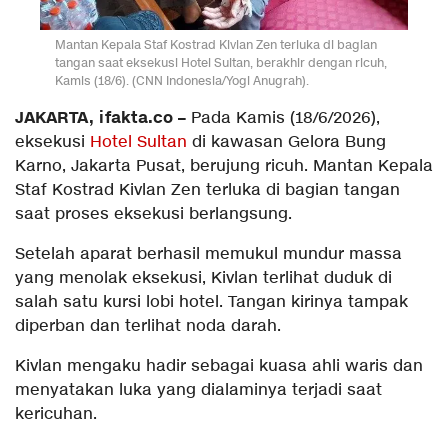
Mantan Kepala Staf Kostrad Kivlan Zen terluka di bagian
tangan saat eksekusi Hotel Sultan, berakhir dengan ricuh,
Kamis (18/6). (CNN Indonesia/Yogi Anugrah).
JAKARTA, ifakta.co –
Pada Kamis (18/6/2026),
eksekusi
Hotel Sultan
di kawasan Gelora Bung
Karno, Jakarta Pusat, berujung ricuh. Mantan Kepala
Staf Kostrad Kivlan Zen terluka di bagian tangan
saat proses eksekusi berlangsung.
Setelah aparat berhasil memukul mundur massa
yang menolak eksekusi, Kivlan terlihat duduk di
salah satu kursi lobi hotel. Tangan kirinya tampak
diperban dan terlihat noda darah.
Kivlan mengaku hadir sebagai kuasa ahli waris dan
menyatakan luka yang dialaminya terjadi saat
kericuhan.