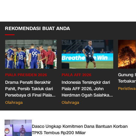
REKOMENDASI BUAT ANDA
Gunung R
PIALA PRESIDEN 2026
PIALA AFF 2026
Terbakar
Drama Penalti Berakhir
Indonesia Tersingkir dari
Pahit, Persib Takluk dari
Piala AFF 2026, John
Peristiwa
Persebaya di Final Piala
Herdman Ogah Salahkan
Presiden 2026
Wasit
Olahraga
Olahraga
Dasco Ungkap Komitmen Dana Bantuan Korban
TPKS Tembus Rp200 Miliar