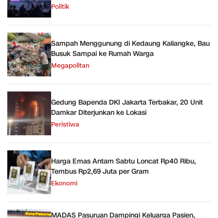
Politik
Sampah Menggunung di Kedaung Kaliangke, Bau
Busuk Sampai ke Rumah Warga
Megapolitan
Gedung Bapenda DKI Jakarta Terbakar, 20 Unit
Damkar Diterjunkan ke Lokasi
Peristiwa
Harga Emas Antam Sabtu Loncat Rp40 Ribu,
Tembus Rp2,69 Juta per Gram
Ekonomi
MADAS Pasuruan Dampingi Keluarga Pasien,