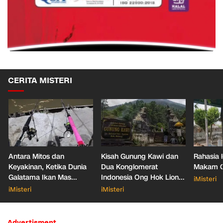
CERITA MISTERI
Antara Mitos dan
Kisah Gunung Kawi dan
Rahasia 
Keyakinan, Ketika Dunia
Dua Konglomerat
Makam Ga
Galatama Ikan Mas
Indonesia Ong Hok Liong
iMisteri
Bersentuhan dengan Hal
hingga Liem Sioe Liong
iMisteri
iMisteri
Mistis
Advertisment