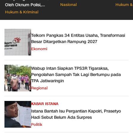
388 Ribu Sekolah
Pacar Ba
Oleh Oknum Polisi,
Nasional
Hukum & 
Propam Mabes Polri
Hukum & Kriminal
Diminta Turun
Telkom Pangkas 34 Entitas Usaha, Transformasi
Besar Ditargetkan Rampung 2027
Ekonomi
Wabup Intan Siapkan TPS3R Tigaraksa,
Pengolahan Sampah Tak Lagi Bertumpu pada
TPA Jatiwaringin
Regional
KABAR ISTANA
Istana Bantah Isu Pergantian Kapolri, Prasetyo
Hadi Sebut Belum Ada Surpres
Politik