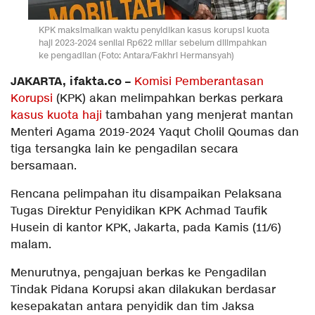
KPK maksimalkan waktu penyidikan kasus korupsi kuota
haji 2023-2024 senilai Rp622 miliar sebelum dilimpahkan
ke pengadilan (Foto: Antara/Fakhri Hermansyah)
JAKARTA, ifakta.co –
Komisi Pemberantasan
Korupsi
(KPK) akan melimpahkan berkas perkara
kasus kuota haji
tambahan yang menjerat mantan
Menteri Agama 2019-2024 Yaqut Cholil Qoumas dan
tiga tersangka lain ke pengadilan secara
bersamaan.
Rencana pelimpahan itu disampaikan Pelaksana
Tugas Direktur Penyidikan KPK Achmad Taufik
Husein di kantor KPK, Jakarta, pada Kamis (11/6)
malam.
Menurutnya, pengajuan berkas ke Pengadilan
Tindak Pidana Korupsi akan dilakukan berdasar
kesepakatan antara penyidik dan tim Jaksa