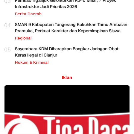
03
Pemkab Nganjuk Gelontorkan Rp40 Miliar, 7 Proyek
Infrastruktur Jadi Prioritas 2026
Berita Daerah
04
SMAN 9 Kabupaten Tangerang Kukuhkan Tamu Ambalan
Pramuka, Perkuat Karakter dan Kepemimpinan Siswa
Regional
05
Sayembara KDM Diharapkan Bongkar Jaringan Obat
Keras Ilegal di Cianjur
Hukum & Kriminal
Iklan