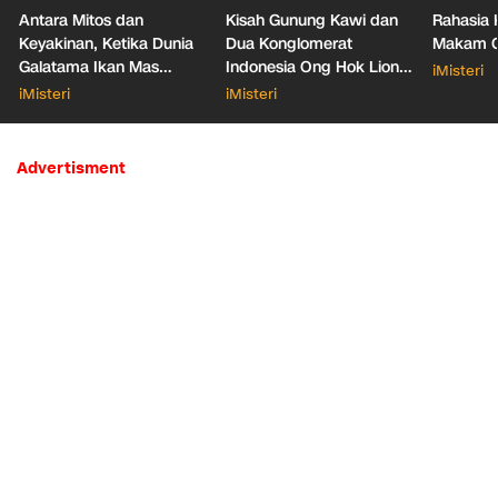
Antara Mitos dan
Kisah Gunung Kawi dan
Rahasia 
Keyakinan, Ketika Dunia
Dua Konglomerat
Makam Ga
Galatama Ikan Mas
Indonesia Ong Hok Liong
iMisteri
Bersentuhan dengan Hal
hingga Liem Sioe Liong
iMisteri
iMisteri
Mistis
Advertisment