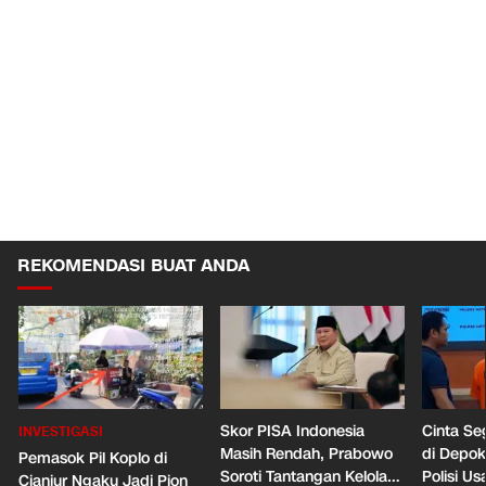
REKOMENDASI BUAT ANDA
Skor PISA Indonesia
Cinta Se
INVESTIGASI
Masih Rendah, Prabowo
di Depo
Pemasok Pil Koplo di
Soroti Tantangan Kelola
Polisi Us
Cianjur Ngaku Jadi Pion