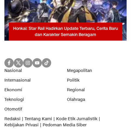
Honkai: Star Rail Hadirkan Update Terbaru, Cerita Baru
dan Karakter Semakin Beragam
Nasional
Megapolitan
Internasional
Politik
Ekonomi
Regional
Teknologi
Olahraga
Otomotif
Redaksi
Tentang Kami
Kode Etik Jurnalistik
Kebijakan Privasi
Pedoman Media Siber