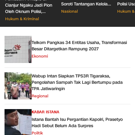
Soroti Tantangan Kelola
Polisi Us
Cianjur Ngaku Jadi Pion
388 Ribu Sekolah
Pacar Ba
Oleh Oknum Polisi,
Nasional
Hukum & 
Propam Mabes Polri
Hukum & Kriminal
Diminta Turun
Telkom Pangkas 34 Entitas Usaha, Transformasi
Besar Ditargetkan Rampung 2027
Ekonomi
Wabup Intan Siapkan TPS3R Tigaraksa,
Pengolahan Sampah Tak Lagi Bertumpu pada
TPA Jatiwaringin
Regional
KABAR ISTANA
Istana Bantah Isu Pergantian Kapolri, Prasetyo
Hadi Sebut Belum Ada Surpres
Politik