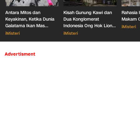
Antara Mitos dan
Kisah Gunung Kawi dan
Rahasia 
Keyakinan, Ketika Dunia
Dua Konglomerat
Makam Ga
Galatama Ikan Mas
Indonesia Ong Hok Liong
iMisteri
Bersentuhan dengan Hal
hingga Liem Sioe Liong
iMisteri
iMisteri
Mistis
Advertisment