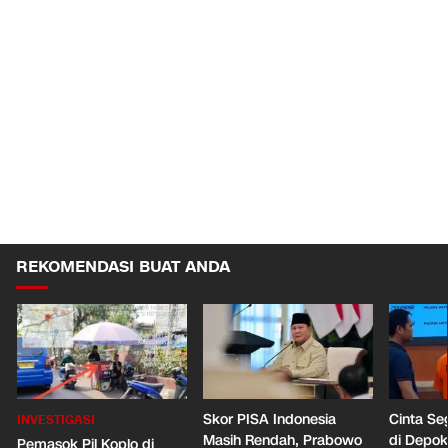
REKOMENDASI BUAT ANDA
Skor PISA Indonesia
Cinta Se
INVESTIGASI
Masih Rendah, Prabowo
di Depo
Pemasok Pil Koplo di