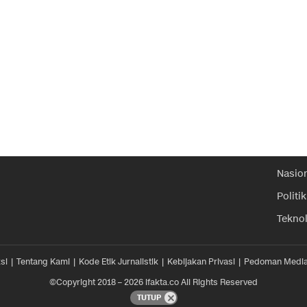
Nasio
Politik
Tekno
si
Tentang Kami
Kode Etik Jurnalistik
Kebijakan Privasi
Pedoman Media
©Copyright 2018 – 2026 ifakta.co All Rights Reserved
TUTUP