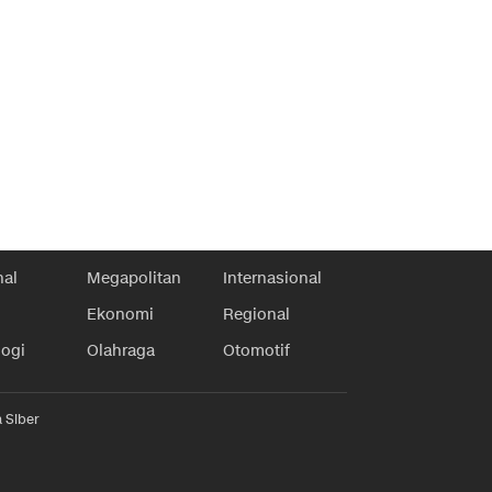
nal
Megapolitan
Internasional
Ekonomi
Regional
logi
Olahraga
Otomotif
 Siber