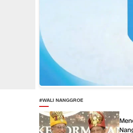
#WALI NANGGROE
Mend
Nang