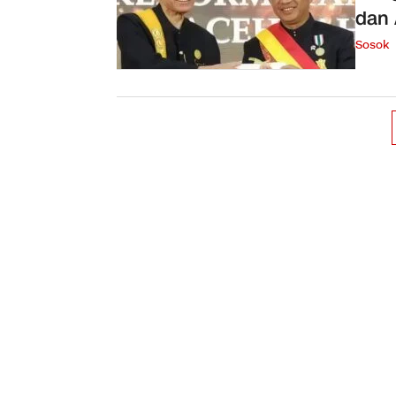
dan
Sosok