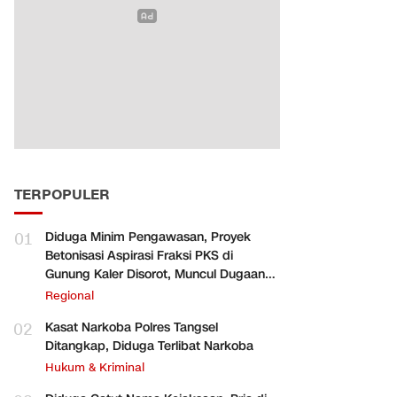
TERPOPULER
01
Diduga Minim Pengawasan, Proyek
Betonisasi Aspirasi Fraksi PKS di
Gunung Kaler Disorot, Muncul Dugaan
Pengurangan Volume
Regional
02
Kasat Narkoba Polres Tangsel
Ditangkap, Diduga Terlibat Narkoba
Hukum & Kriminal