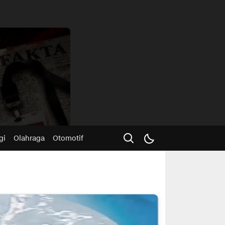
Advertisme
gi
Olahraga
Otomotif