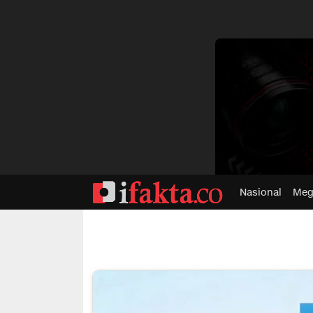
dvertisment
Nasional
Meg
ifakta.co
#pastibenar