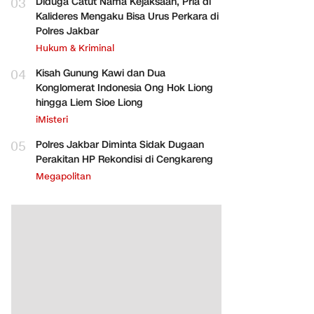
03
Diduga Catut Nama Kejaksaan, Pria di
Kalideres Mengaku Bisa Urus Perkara di
Polres Jakbar
Hukum & Kriminal
04
Kisah Gunung Kawi dan Dua
Konglomerat Indonesia Ong Hok Liong
hingga Liem Sioe Liong
iMisteri
05
Polres Jakbar Diminta Sidak Dugaan
Perakitan HP Rekondisi di Cengkareng
Megapolitan