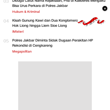
03
Diduga Catut Nama Kejaksaan, Pria di Kalideres Mengaku
Bisa Urus Perkara di Polres Jakbar
×
Hukum & Kriminal
04
Kisah Gunung Kawi dan Dua Konglomerat Indonesia Ong
Hok Liong hingga Liem Sioe Liong
iMisteri
05
Polres Jakbar Diminta Sidak Dugaan Perakitan HP
Rekondisi di Cengkareng
Megapolitan