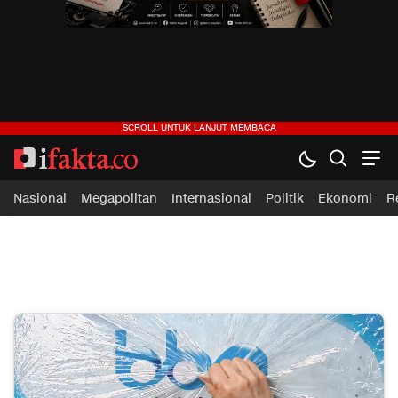
ifakta.co
#pastibenar
Nasional
Megapolitan
Internasional
Politik
Ekonomi
R