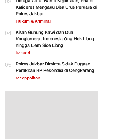
03
Diduga Catut Nama Kejaksaan, Pria di
Kalideres Mengaku Bisa Urus Perkara di
Polres Jakbar
Hukum & Kriminal
04
Kisah Gunung Kawi dan Dua
Konglomerat Indonesia Ong Hok Liong
hingga Liem Sioe Liong
iMisteri
05
Polres Jakbar Diminta Sidak Dugaan
Perakitan HP Rekondisi di Cengkareng
Megapolitan