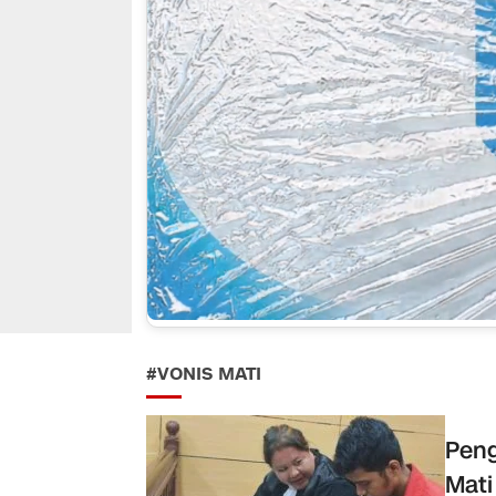
#VONIS MATI
Peng
Mati