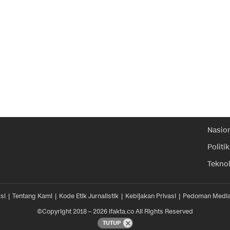
Nasio
Politik
Tekno
si
Tentang Kami
Kode Etik Jurnalistik
Kebijakan Privasi
Pedoman Media
©Copyright 2018 – 2026 ifakta.co All Rights Reserved
TUTUP