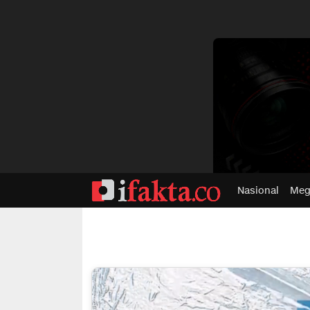
dvertisment
Nasional
Meg
ifakta.co
#pastibenar