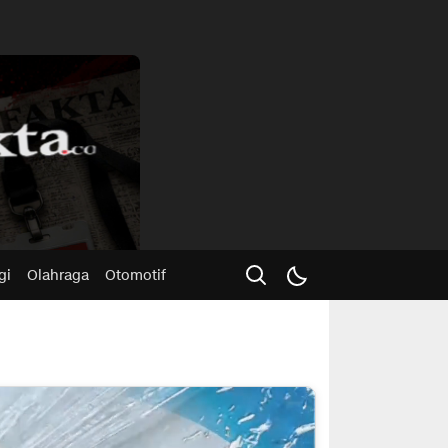
Advertisme
gi
Olahraga
Otomotif