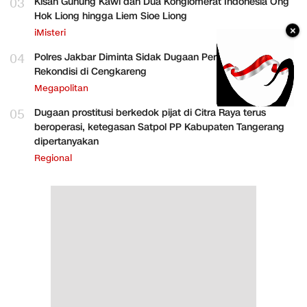
03
Kisah Gunung Kawi dan Dua Konglomerat Indonesia Ong
Hok Liong hingga Liem Sioe Liong
×
iMisteri
04
Polres Jakbar Diminta Sidak Dugaan Perakitan HP
Rekondisi di Cengkareng
Megapolitan
05
Dugaan prostitusi berkedok pijat di Citra Raya terus
beroperasi, ketegasan Satpol PP Kabupaten Tangerang
dipertanyakan
Regional