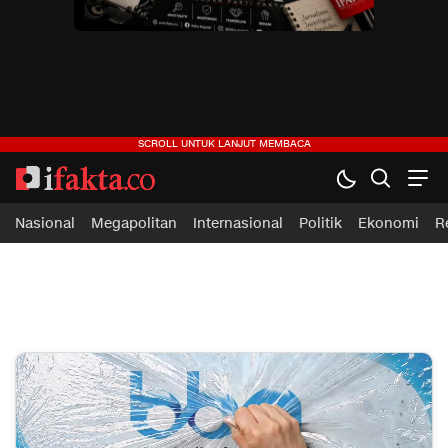
ifakta.co
#pastibenar
Nasional
Megapolitan
Internasional
Politik
Ekonomi
R