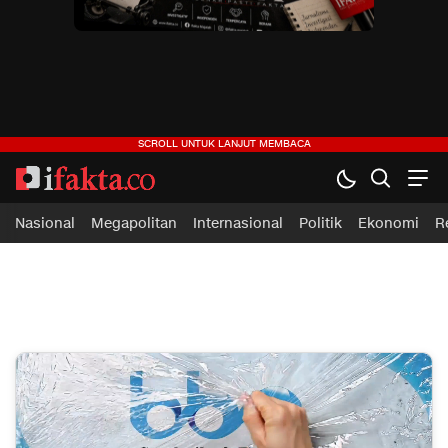
ifakta.co
#pastibenar
Nasional
Megapolitan
Internasional
Politik
Ekonomi
R