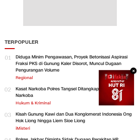
TERPOPULER
01
Diduga Minim Pengawasan, Proyek Betonisasi Aspirasi
Fraksi PKS di Gunung Kaler Disorot, Muncul Dugaan
Pengurangan Volume
×
Regional
02
Kasat Narkoba Polres Tangsel Ditangkap, Diduga Terlibat
Narkoba
Hukum & Kriminal
03
Kisah Gunung Kawi dan Dua Konglomerat Indonesia Ong
Hok Liong hingga Liem Sioe Liong
iMisteri
Polres Jakbar Diminta Sidak Dugaan Perakitan HP