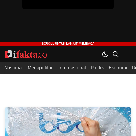
ifakta.co
#pastibenar
Nasional
Megapolitan
Internasional
Politik
Ekonomi
R