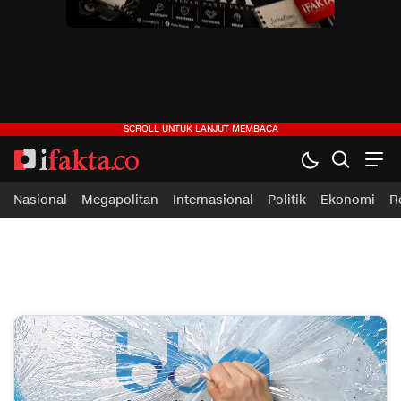
ifakta.co
#pastibenar
Nasional
Megapolitan
Internasional
Politik
Ekonomi
R