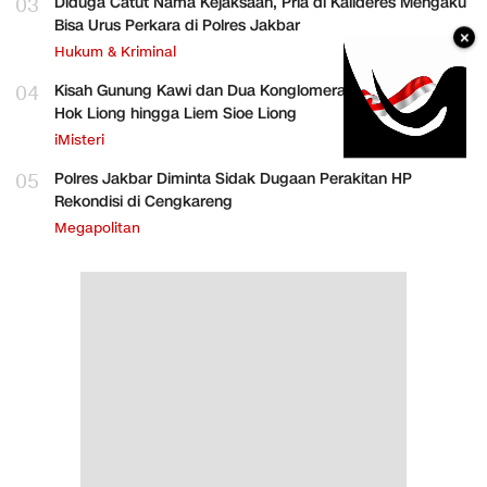
03
Diduga Catut Nama Kejaksaan, Pria di Kalideres Mengaku
Bisa Urus Perkara di Polres Jakbar
×
Hukum & Kriminal
04
Kisah Gunung Kawi dan Dua Konglomerat Indonesia Ong
Hok Liong hingga Liem Sioe Liong
iMisteri
05
Polres Jakbar Diminta Sidak Dugaan Perakitan HP
Rekondisi di Cengkareng
Megapolitan