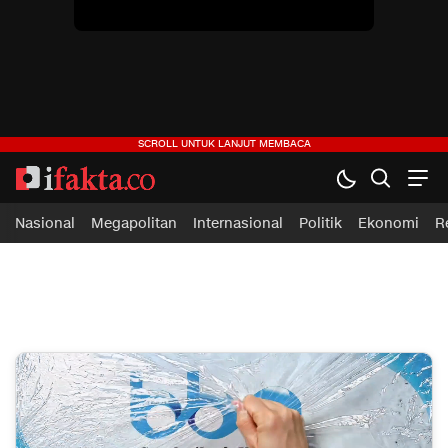
ifakta.co
#pastibenar
Nasional
Megapolitan
Internasional
Politik
Ekonomi
R