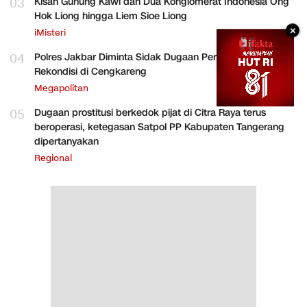
03
Kisah Gunung Kawi dan Dua Konglomerat Indonesia Ong
Hok Liong hingga Liem Sioe Liong
×
iMisteri
04
Polres Jakbar Diminta Sidak Dugaan Perakitan HP
Rekondisi di Cengkareng
Megapolitan
05
Dugaan prostitusi berkedok pijat di Citra Raya terus
beroperasi, ketegasan Satpol PP Kabupaten Tangerang
dipertanyakan
Regional