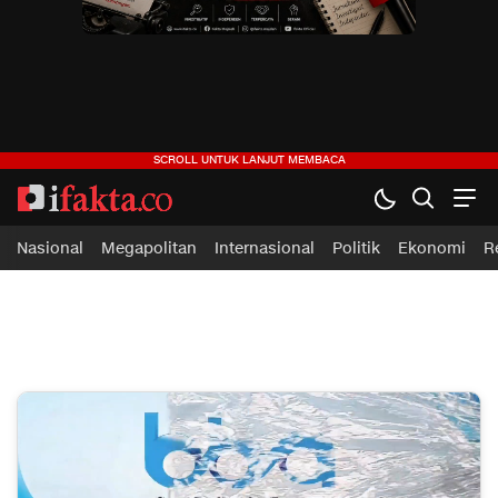
ifakta.co
#pastibenar
Nasional
Megapolitan
Internasional
Politik
Ekonomi
R