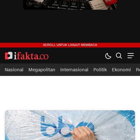
ifakta.co
#pastibenar
Nasional
Megapolitan
Internasional
Politik
Ekonomi
R