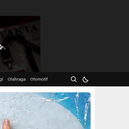
Advertisme
gi
Olahraga
Otomotif