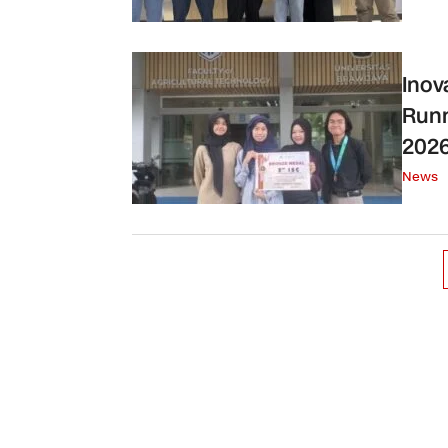
Inov
Runn
202
News