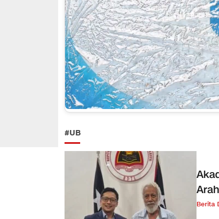
#UB
Akad
Arah
Berita