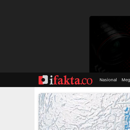
dvertisment
Nasional
Meg
ifakta.co
#pastibenar