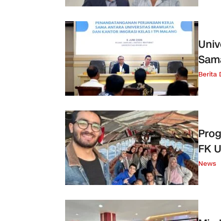
Univ
Sama
Berita
Prog
FK U
News