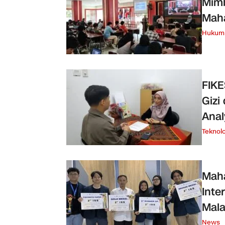
Mimb
Mah
Hukum 
FIK
Gizi
Anal
Teknolo
Maha
Inte
Mala
News