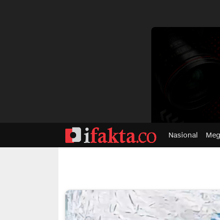
dvertisment
Nasional
Meg
ifakta.co
#pastibenar