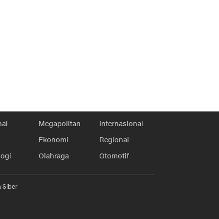
nal
Megapolitan
Internasional
Ekonomi
Regional
logi
Olahraga
Otomotif
 Siber