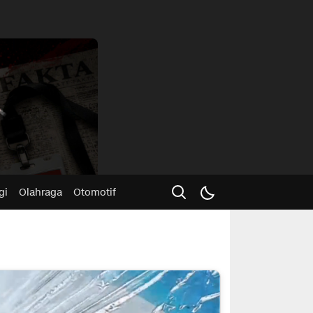
Advertisme
gi
Olahraga
Otomotif