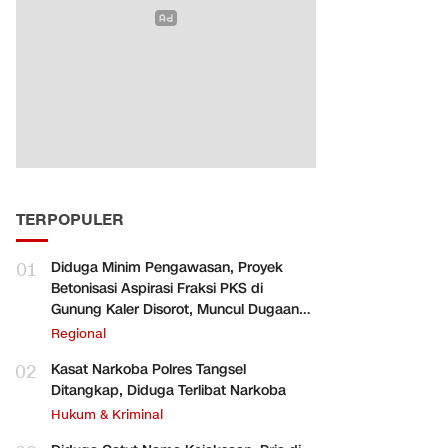
TERPOPULER
01
Diduga Minim Pengawasan, Proyek
Betonisasi Aspirasi Fraksi PKS di
Gunung Kaler Disorot, Muncul Dugaan
Pengurangan Volume
Regional
02
Kasat Narkoba Polres Tangsel
Ditangkap, Diduga Terlibat Narkoba
Hukum & Kriminal