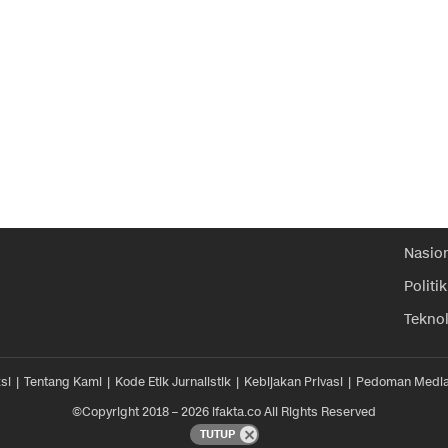
Nasio
Politik
Tekno
si
Tentang Kami
Kode Etik Jurnalistik
Kebijakan Privasi
Pedoman Media
©Copyright 2018 – 2026 ifakta.co All Rights Reserved
TUTUP