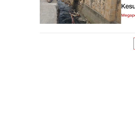
Kesu
Megapo