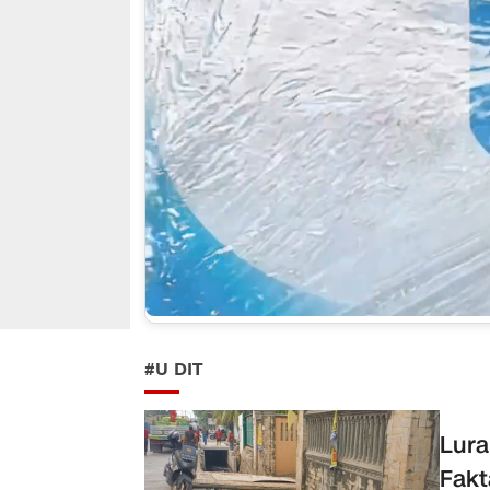
#U DIT
Lura
Fakt