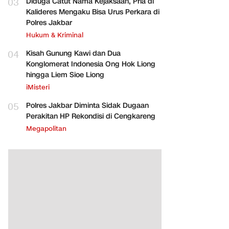
03
Diduga Catut Nama Kejaksaan, Pria di
Kalideres Mengaku Bisa Urus Perkara di
Polres Jakbar
Hukum & Kriminal
04
Kisah Gunung Kawi dan Dua
Konglomerat Indonesia Ong Hok Liong
hingga Liem Sioe Liong
iMisteri
05
Polres Jakbar Diminta Sidak Dugaan
Perakitan HP Rekondisi di Cengkareng
Megapolitan