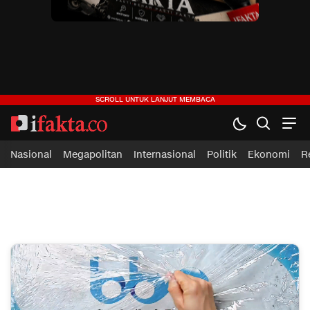
ifakta.co
#pastibenar
Nasional
Megapolitan
Internasional
Politik
Ekonomi
R