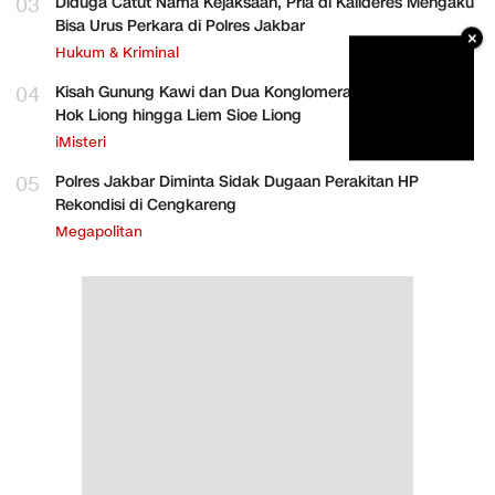
03
Diduga Catut Nama Kejaksaan, Pria di Kalideres Mengaku
Bisa Urus Perkara di Polres Jakbar
×
Hukum & Kriminal
04
Kisah Gunung Kawi dan Dua Konglomerat Indonesia Ong
Hok Liong hingga Liem Sioe Liong
iMisteri
05
Polres Jakbar Diminta Sidak Dugaan Perakitan HP
Rekondisi di Cengkareng
Megapolitan