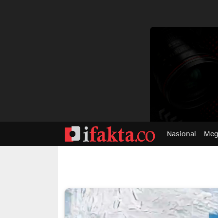
dvertisment
Nasional
Meg
ifakta.co
#pastibenar