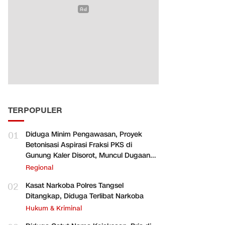
TERPOPULER
01
Diduga Minim Pengawasan, Proyek
Betonisasi Aspirasi Fraksi PKS di
Gunung Kaler Disorot, Muncul Dugaan
Pengurangan Volume
Regional
02
Kasat Narkoba Polres Tangsel
Ditangkap, Diduga Terlibat Narkoba
Hukum & Kriminal