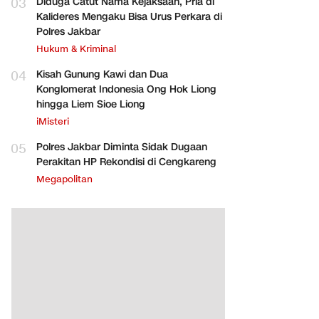
03
Diduga Catut Nama Kejaksaan, Pria di
Kalideres Mengaku Bisa Urus Perkara di
Polres Jakbar
Hukum & Kriminal
04
Kisah Gunung Kawi dan Dua
Konglomerat Indonesia Ong Hok Liong
hingga Liem Sioe Liong
iMisteri
05
Polres Jakbar Diminta Sidak Dugaan
Perakitan HP Rekondisi di Cengkareng
Megapolitan