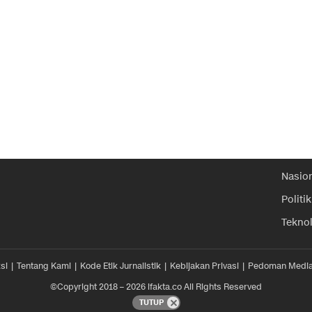
Nasio
Politik
Tekno
si
Tentang Kami
Kode Etik Jurnalistik
Kebijakan Privasi
Pedoman Media
©Copyright 2018 – 2026 ifakta.co All Rights Reserved
TUTUP