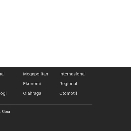
nal
Megapolitan
Internasional
Ekonomi
Regional
logi
Olahraga
Otomotif
 Siber