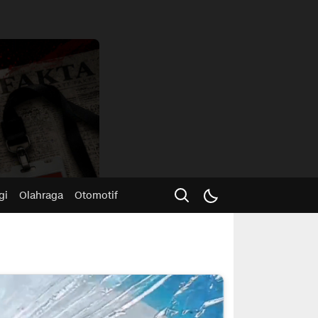
Advertisme
gi
Olahraga
Otomotif