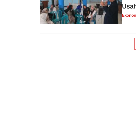
Usa
Ekono