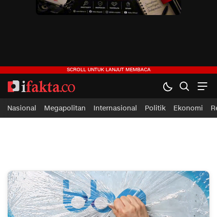
ifakta.co
#pastibenar
Nasional
Megapolitan
Internasional
Politik
Ekonomi
R