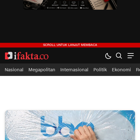
ifakta.co
#pastibenar
Nasional
Megapolitan
Internasional
Politik
Ekonomi
R