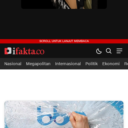
ifakta.co
#pastibenar
Nasional
Megapolitan
Internasional
Politik
Ekonomi
R